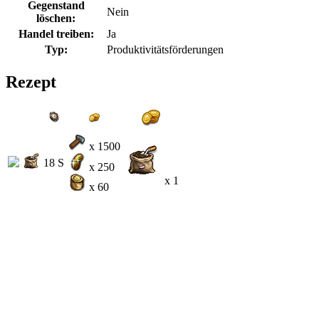
Gegenstand
Nein
löschen:
Handel treiben:
Ja
Typ:
Produktivitätsförderungen
Rezept
x 1500
18 S
x 250
x 1
x 60