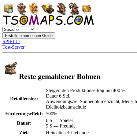
SPIELT!
Test-Server
Reste gemahlener Bohnen
Steigert den Produktionsertrag um 400 %.
Dauer 6 Std.
Detailfenster:
Anwendungsziel Sonnenblumenzucht, Menschenfr
Edelholzbaumschule
Förderungseffekt:
500%
6 S — Spieler
Dauer:
9 S — Freunde
Ziel:
Heimatinsel: Gebäude