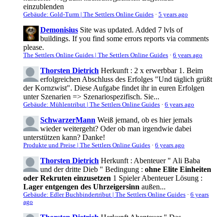
einzublenden
Gebäude: Gold-Turm | The Settlers Online Guides
·
5 years ago
Demonisius
Site was updated. Added 7 lvls of
buildings. If you find some errors reports via comments
please.
The Settlers Online Guides | The Settlers Online Guides
·
6 years ago
Thorsten Dietrich
Herkunft : 2 x erwerbbar 1. Beim
erfolgreichen Abschluss des Erfolges "Und täglich grüßt
der Kornzwist". Diese Aufgabe findet ihr in euren Erfolgen
unter Szenarien => Szenariospezifisch. Sie...
Gebäude: Mühlentribut | The Settlers Online Guides
·
6 years ago
SchwarzerMann
Weiß jemand, ob es hier jemals
wieder weitergeht? Oder ob man irgendwie dabei
unterstützen kann? Danke!
Produkte und Preise | The Settlers Online Guides
·
6 years ago
Thorsten Dietrich
Herkunft : Abenteuer " Ali Baba
und der dritte Dieb " Bedingung :
ohne Elite Einheiten
oder Rekruten einzusetzen
1 Spieler Abenteuer Lösung :
Lager entgengen des Uhrzeigersinn
außen...
Gebäude: Edler Buchbindertribut | The Settlers Online Guides
·
6 years
ago