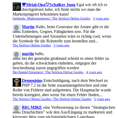
💙Metal-Opa🤍Schalker Jung
Egal wie oft ich es
durchgelesen habe, ich finde nichts wo man die
Markenprägerei bekommen kann!
Gebäude: Markenprägerei | The Settlers Online Guides
·
3 years ago
Martin
Hallo, beim Generator der Armee gibt es die
Einheiten, Gegner, Fähigkeiten usw. Für die
Unternehmungen und Szenarien wäre es richtig cool, wenn
die Symbole für die Rohstoffe zum herstellen und...
The Settlers Online Guides
·
3 years ago
martin
hallo,
bei der generalin großmaul scheint es einen fehler zu
geben, da die schwächsten einheiten, entgegen der
beschreibung zuerst angegriffen werden
Der Kampf-Simulator | The Settlers Online Guides
·
4 years ago
Demonisius
Entschuldigung, nach dem Wechsel zu
PHP 7.2 ist die Seite zusammengebrochen und eine
Reihe von Fehlern sind aufgetreten. Die Hauptsache wurde
bereits korrigiert, aber wenn Sie einen Fehler finden,...
The Settlers Online Guides | The Settlers Online Guides
·
5 years ago
BIG MIKE
eine Verbesserung zu diesen "Strategischen
Draufsichten" wär den Aus/Eingang zu markieren und
kürzester Weg zum nächstmöglichsten Lagerhaus