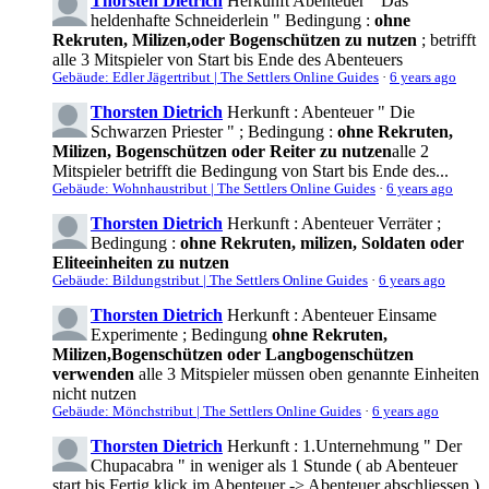
Thorsten Dietrich
Herkunft Abenteuer " Das
heldenhafte Schneiderlein " Bedingung :
ohne
Rekruten, Milizen,oder Bogenschützen zu nutzen
; betrifft
alle 3 Mitspieler von Start bis Ende des Abenteuers
Gebäude: Edler Jägertribut | The Settlers Online Guides
·
6 years ago
Thorsten Dietrich
Herkunft : Abenteuer " Die
Schwarzen Priester " ; Bedingung :
ohne Rekruten,
Milizen, Bogenschützen oder Reiter zu nutzen
alle 2
Mitspieler betrifft die Bedingung von Start bis Ende des...
Gebäude: Wohnhaustribut | The Settlers Online Guides
·
6 years ago
Thorsten Dietrich
Herkunft : Abenteuer Verräter ;
Bedingung :
ohne Rekruten, milizen, Soldaten oder
Eliteeinheiten zu nutzen
Gebäude: Bildungstribut | The Settlers Online Guides
·
6 years ago
Thorsten Dietrich
Herkunft : Abenteuer Einsame
Experimente ; Bedingung
ohne Rekruten,
Milizen,Bogenschützen oder Langbogenschützen
verwenden
alle 3 Mitspieler müssen oben genannte Einheiten
nicht nutzen
Gebäude: Mönchstribut | The Settlers Online Guides
·
6 years ago
Thorsten Dietrich
Herkunft : 1.Unternehmung " Der
Chupacabra " in weniger als 1 Stunde ( ab Abenteuer
start bis Fertig klick im Abenteuer -> Abenteuer abschliessen )