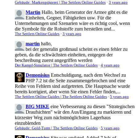
Gebäude: Markenprägerei | The Settlers Online Guides
·
3 years ago
Martin
Hallo, beim Generator der Armee gibt es die
Einheiten, Gegner, Fähigkeiten usw. Für die
Unternehmungen und Szenarien wäre es richtig cool, wenn
die Symbole für die Rohstoffe zum herstellen und...
The Settlers Online Guides
·
3 years ago
martin
hallo,
bei der generalin großmaul scheint es einen fehler zu
geben, da die schwächsten einheiten, entgegen der
beschreibung zuerst angegriffen werden
Der Kampf-Simulator | The Settlers Online Guides
·
4 years ago
Demonisius
Entschuldigung, nach dem Wechsel zu
PHP 7.2 ist die Seite zusammengebrochen und eine
Reihe von Fehlern sind aufgetreten. Die Hauptsache wurde
bereits korrigiert, aber wenn Sie einen Fehler finden,...
The Settlers Online Guides | The Settlers Online Guides
·
5 years ago
BIG MIKE
eine Verbesserung zu diesen "Strategischen
Draufsichten" wär den Aus/Eingang zu markieren und
kürzester Weg zum nächstmöglichsten Lagerhaus
einzublenden
Gebäude: Gold-Turm | The Settlers Online Guides
·
5 years ago
Demonisius
Site was updated. Added 7 lvls of