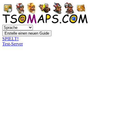
SPIELT!
Test-Server