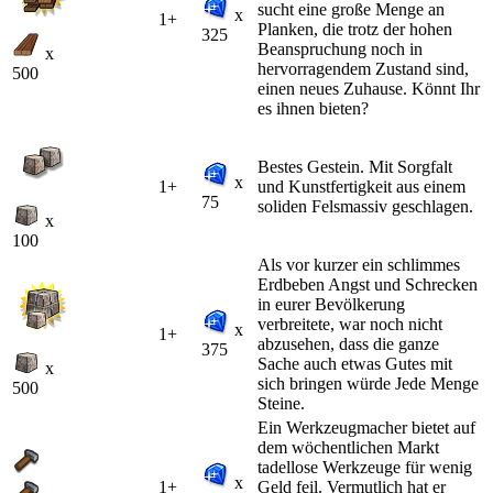
sucht eine große Menge an
x
1+
Planken, die trotz der hohen
325
Beanspruchung noch in
x
hervorragendem Zustand sind,
500
einen neues Zuhause. Könnt Ihr
es ihnen bieten?
Bestes Gestein. Mit Sorgfalt
x
1+
und Kunstfertigkeit aus einem
75
soliden Felsmassiv geschlagen.
x
100
Als vor kurzer ein schlimmes
Erdbeben Angst und Schrecken
in eurer Bevölkerung
verbreitete, war noch nicht
x
1+
abzusehen, dass die ganze
375
Sache auch etwas Gutes mit
x
sich bringen würde Jede Menge
500
Steine.
Ein Werkzeugmacher bietet auf
dem wöchentlichen Markt
tadellose Werkzeuge für wenig
x
1+
Geld feil. Vermutlich hat er