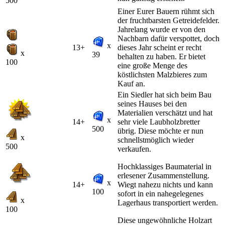
500
Einer Eurer Bauern rühmt sich
der fruchtbarsten Getreidefelder.
Jahrelang wurde er von den
Nachbarn dafür verspottet, doch
x
13+
dieses Jahr scheint er recht
x
39
behalten zu haben. Er bietet
100
eine große Menge des
köstlichsten Malzbieres zum
Kauf an.
Ein Siedler hat sich beim Bau
seines Hauses bei den
Materialien verschätzt und hat
x
14+
sehr viele Laubholzbretter
500
übrig. Diese möchte er nun
x
schnellstmöglich wieder
500
verkaufen.
Hochklassiges Baumaterial in
erlesener Zusammenstellung.
x
14+
Wiegt nahezu nichts und kann
100
sofort in ein nahegelegenes
x
Lagerhaus transportiert werden.
100
Diese ungewöhnliche Holzart