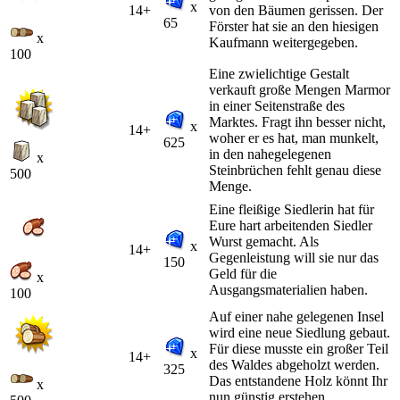
x
14+
von den Bäumen gerissen. Der
65
Förster hat sie an den hiesigen
x
Kaufmann weitergegeben.
100
Eine zwielichtige Gestalt
verkauft große Mengen Marmor
in einer Seitenstraße des
Marktes. Fragt ihn besser nicht,
x
14+
woher er es hat, man munkelt,
625
in den nahegelegenen
x
Steinbrüchen fehlt genau diese
500
Menge.
Eine fleißige Siedlerin hat für
Eure hart arbeitenden Siedler
Wurst gemacht. Als
x
14+
Gegenleistung will sie nur das
150
Geld für die
x
Ausgangsmaterialien haben.
100
Auf einer nahe gelegenen Insel
wird eine neue Siedlung gebaut.
Für diese musste ein großer Teil
x
14+
des Waldes abgeholzt werden.
325
Das entstandene Holz könnt Ihr
x
nun günstig erstehen.