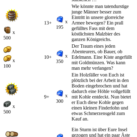
Wie könnte man tatendurstige
junge Männer besser zum
Eintritt in unsere glorreiche
x
13+
Armee bewegen? Ein prall
195
gefülltes Fass mit dem
x
köstlichsten Malzbier des
500
ganzen Königreichs.
Der Traum eines jeden
Abenteurers, ob Bauer, ob
x
10+
Edelmann. Eine Kiste angefüllt
x
350
mit Goldmünzen. Was kann
100
man mehr verlangen?
Ein Holzfäller von Euch ist
plötzlich bei der Arbeit in den
Boden eingebrochen und hat
dadurch eine Höhle vollgefüllt
x
9+
mit Kohle entdeckt. Nun bietet
300
er Euch diese Kohle gegen
x
einen kleinen Finderlohn und
500
etwas Schmerzensgeld zum
Kauf an.
Ein Sturm ist über Eure Insel
gezogen und hat ein paar Äste