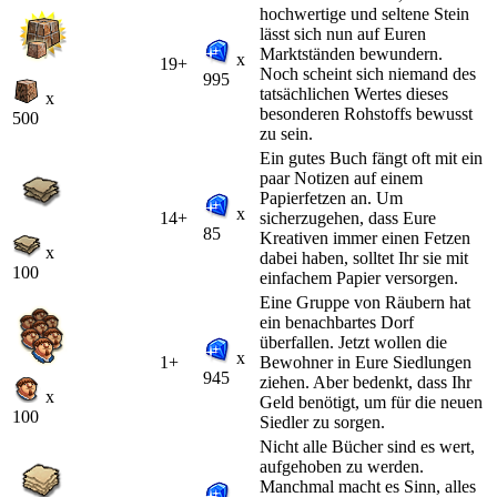
hochwertige und seltene Stein
lässt sich nun auf Euren
Marktständen bewundern.
x
19+
Noch scheint sich niemand des
995
tatsächlichen Wertes dieses
x
besonderen Rohstoffs bewusst
500
zu sein.
Ein gutes Buch fängt oft mit ein
paar Notizen auf einem
Papierfetzen an. Um
x
14+
sicherzugehen, dass Eure
85
Kreativen immer einen Fetzen
x
dabei haben, solltet Ihr sie mit
100
einfachem Papier versorgen.
Eine Gruppe von Räubern hat
ein benachbartes Dorf
überfallen. Jetzt wollen die
x
1+
Bewohner in Eure Siedlungen
945
ziehen. Aber bedenkt, dass Ihr
x
Geld benötigt, um für die neuen
100
Siedler zu sorgen.
Nicht alle Bücher sind es wert,
aufgehoben zu werden.
Manchmal macht es Sinn, alles