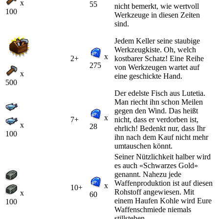
x
55
nicht bemerkt, wie wertvoll
100
Werkzeuge in diesen Zeiten
sind.
Jedem Keller seine staubige
Werkzeugkiste. Oh, welch
x
2+
kostbarer Schatz! Eine Reihe
275
von Werkzeugen wartet auf
x
eine geschickte Hand.
500
Der edelste Fisch aus Lutetia.
Man riecht ihn schon Meilen
gegen den Wind. Das heißt
x
7+
nicht, dass er verdorben ist,
x
28
ehrlich! Bedenkt nur, dass Ihr
100
ihn nach dem Kauf nicht mehr
umtauschen könnt.
Seiner Nützlichkeit halber wird
es auch «Schwarzes Gold»
genannt. Nahezu jede
Waffenproduktion ist auf diesen
x
10+
Rohstoff angewiesen. Mit
x
60
einem Haufen Kohle wird Eure
100
Waffenschmiede niemals
stillstehen …