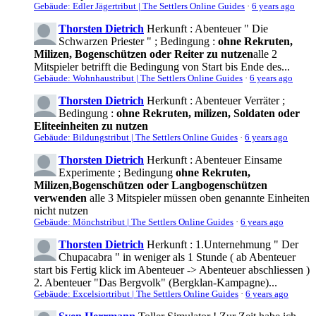
Gebäude: Edler Jägertribut | The Settlers Online Guides
·
6 years ago
Thorsten Dietrich
Herkunft : Abenteuer " Die
Schwarzen Priester " ; Bedingung :
ohne Rekruten,
Milizen, Bogenschützen oder Reiter zu nutzen
alle 2
Mitspieler betrifft die Bedingung von Start bis Ende des...
Gebäude: Wohnhaustribut | The Settlers Online Guides
·
6 years ago
Thorsten Dietrich
Herkunft : Abenteuer Verräter ;
Bedingung :
ohne Rekruten, milizen, Soldaten oder
Eliteeinheiten zu nutzen
Gebäude: Bildungstribut | The Settlers Online Guides
·
6 years ago
Thorsten Dietrich
Herkunft : Abenteuer Einsame
Experimente ; Bedingung
ohne Rekruten,
Milizen,Bogenschützen oder Langbogenschützen
verwenden
alle 3 Mitspieler müssen oben genannte Einheiten
nicht nutzen
Gebäude: Mönchstribut | The Settlers Online Guides
·
6 years ago
Thorsten Dietrich
Herkunft : 1.Unternehmung " Der
Chupacabra " in weniger als 1 Stunde ( ab Abenteuer
start bis Fertig klick im Abenteuer -> Abenteuer abschliessen )
2. Abenteuer "Das Bergvolk" (Bergklan-Kampagne)...
Gebäude: Excelsiortribut | The Settlers Online Guides
·
6 years ago