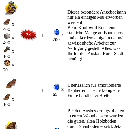
Dieses besondere Angebot kann
nur ein einziges Mal erworben
werden!
x
Beim Kauf wird Euch eine
400
stattliche Menge an Baumaterial
x
1+
x
und außerdem einige treue und
200
400
gewissenhafte Arbeiter zur
Verfügung gestellt Alles, was
x
Ihr für den Ausbau Eurer Stadt
100
benötigt.
x
20
Unerlässlich für ambitionierte
x
1+
Bauherren — eine komplette
65
Fuhre handlicher Bretter.
x
100
Bei den Ausbesserungsarbeiten
in euren Wohnhäusern wurden
die guten, alten Holzböden
durch Steinböden ersetzt. Jetzt