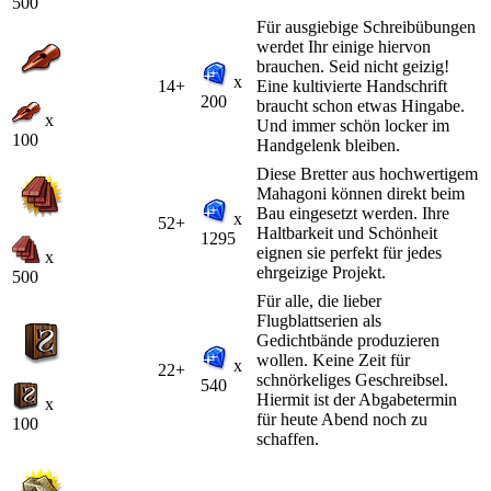
500
Für ausgiebige Schreibübungen
werdet Ihr einige hiervon
brauchen. Seid nicht geizig!
x
14+
Eine kultivierte Handschrift
200
braucht schon etwas Hingabe.
x
Und immer schön locker im
100
Handgelenk bleiben.
Diese Bretter aus hochwertigem
Mahagoni können direkt beim
Bau eingesetzt werden. Ihre
x
52+
Haltbarkeit und Schönheit
1295
eignen sie perfekt für jedes
x
ehrgeizige Projekt.
500
Für alle, die lieber
Flugblattserien als
Gedichtbände produzieren
wollen. Keine Zeit für
x
22+
schnörkeliges Geschreibsel.
540
Hiermit ist der Abgabetermin
x
für heute Abend noch zu
100
schaffen.