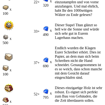
x
22+
einzustampfen und von vorne
320
anzufangen. Und mal ehrlich,
x
habt Ihr den 1000seitigen
100
Wälzer zu Ende gelesen?
Dieser Stapel Titan glänzt so
hell wie die Sonne und würde
x
33+
sich sehr gut in Eurem
490
Lagerhaus machen.
x
500
Endlich wurden die Klagen
Eurer Schreiber erhört. Dies ist
Papier, an dem man sich beim
Schreiben nicht die Hand
x
37+
schneidet. Genaugenommen ist
690
es so weich, dass schon manche
x
mit dem Gesicht darauf
100
eingeschlafen sind.
Dieses einzigartige Holz ist sehr
robust. Es eignet sich perfekt
x
52+
zum Bau von Gebäuden, die
795
die Zeit überdauern sollen.
x