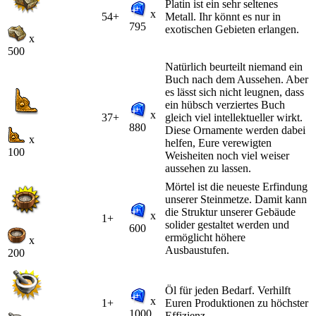
Platin ist ein sehr seltenes
x
54+
Metall. Ihr könnt es nur in
795
exotischen Gebieten erlangen.
x
500
Natürlich beurteilt niemand ein
Buch nach dem Aussehen. Aber
es lässt sich nicht leugnen, dass
ein hübsch verziertes Buch
x
37+
gleich viel intellektueller wirkt.
880
Diese Ornamente werden dabei
x
helfen, Eure verewigten
100
Weisheiten noch viel weiser
aussehen zu lassen.
Mörtel ist die neueste Erfindung
unserer Steinmetze. Damit kann
die Struktur unserer Gebäude
x
1+
solider gestaltet werden und
600
ermöglicht höhere
x
Ausbaustufen.
200
Öl für jeden Bedarf. Verhilft
x
1+
Euren Produktionen zu höchster
1000
Effizienz.