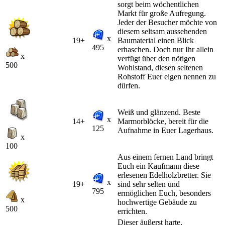
sorgt beim wöchentlichen
Markt für große Aufregung.
Jeder der Besucher möchte von
diesem seltsam aussehenden
x
19+
Baumaterial einen Blick
495
erhaschen. Doch nur Ihr allein
x
verfügt über den nötigen
500
Wohlstand, diesen seltenen
Rohstoff Euer eigen nennen zu
dürfen.
Weiß und glänzend. Beste
x
14+
Marmorblöcke, bereit für die
125
Aufnahme in Euer Lagerhaus.
x
100
Aus einem fernen Land bringt
Euch ein Kaufmann diese
erlesenen Edelholzbretter. Sie
x
19+
sind sehr selten und
795
ermöglichen Euch, besonders
x
hochwertige Gebäude zu
500
errichten.
Dieser äußerst harte,