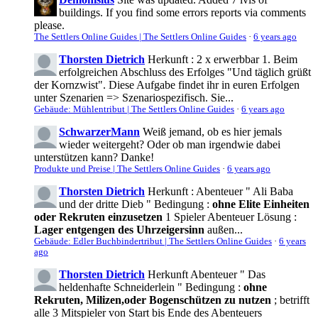
buildings. If you find some errors reports via comments
please.
The Settlers Online Guides | The Settlers Online Guides
·
6 years ago
Thorsten Dietrich
Herkunft : 2 x erwerbbar 1. Beim
erfolgreichen Abschluss des Erfolges "Und täglich grüßt
der Kornzwist". Diese Aufgabe findet ihr in euren Erfolgen
unter Szenarien => Szenariospezifisch. Sie...
Gebäude: Mühlentribut | The Settlers Online Guides
·
6 years ago
SchwarzerMann
Weiß jemand, ob es hier jemals
wieder weitergeht? Oder ob man irgendwie dabei
unterstützen kann? Danke!
Produkte und Preise | The Settlers Online Guides
·
6 years ago
Thorsten Dietrich
Herkunft : Abenteuer " Ali Baba
und der dritte Dieb " Bedingung :
ohne Elite Einheiten
oder Rekruten einzusetzen
1 Spieler Abenteuer Lösung :
Lager entgengen des Uhrzeigersinn
außen...
Gebäude: Edler Buchbindertribut | The Settlers Online Guides
·
6 years
ago
Thorsten Dietrich
Herkunft Abenteuer " Das
heldenhafte Schneiderlein " Bedingung :
ohne
Rekruten, Milizen,oder Bogenschützen zu nutzen
; betrifft
alle 3 Mitspieler von Start bis Ende des Abenteuers